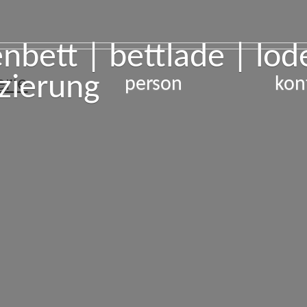
enbett | bettlade | lod
zierung
erie
person
kon