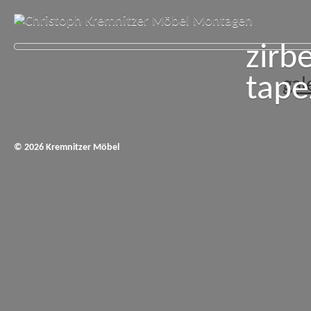
zirb
tape
gal
© 2026 Kremnitzer Möbel