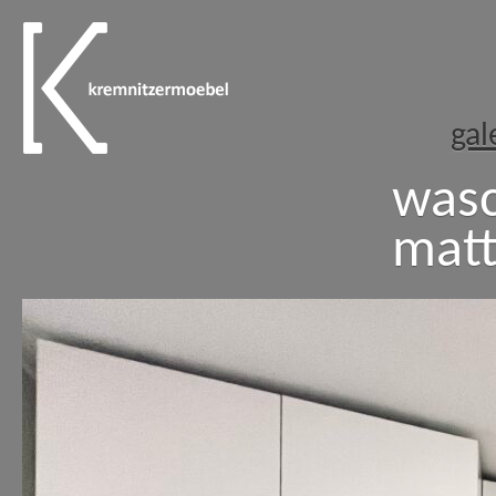
gal
wasc
mat