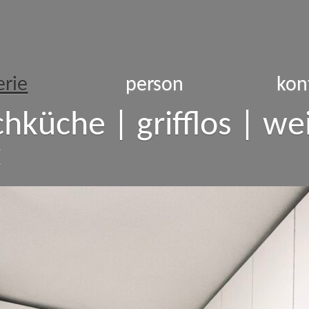
erie
person
kon
hküche | grifflos | we
t