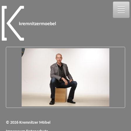
galerie
person
kontakt
facebook
© 2026 Kremnitzer Möbel