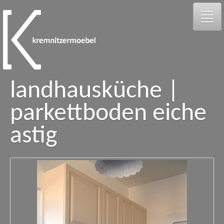
landhausküche |
galerie
parkettboden eiche
person
astig
kontakt
facebook