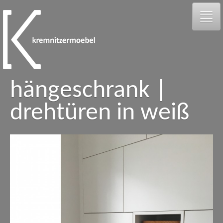
hängeschrank |
galerie
drehtüren in weiß
person
kontakt
facebook