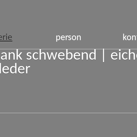
erie
person
kon
ank schwebend | eich
leder