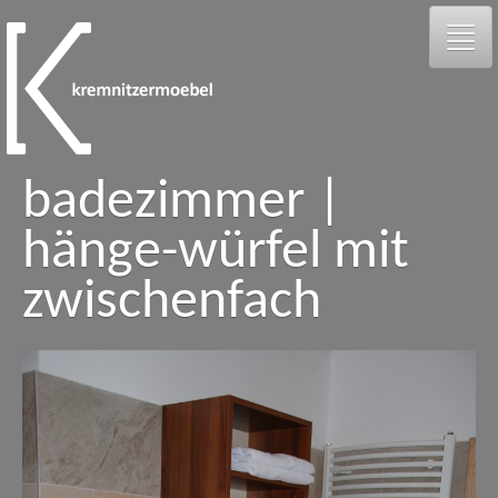
badezimmer |
galerie
hänge-würfel mit
person
zwischenfach
kontakt
facebook